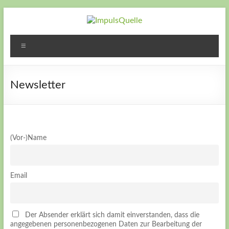
Zum
Inhalt
springen
ImpulsQuelle
Zeit für
Menü
Veränderung
– Zeit neue
Wege zu
Newsletter
gehen – Zeit
für Dich
(Vor-)Name
Email
Der Absender erklärt sich damit einverstanden, dass die
angegebenen personenbezogenen Daten zur Bearbeitung der