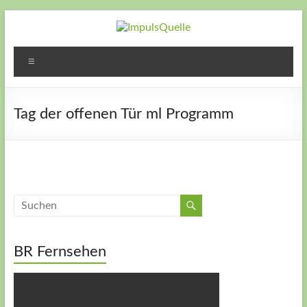
Zum
Inhalt
springen
ImpulsQuelle
Zeit für
Menü
Veränderung
– Zeit neue
Wege zu
Tag der offenen Tür ml Programm
gehen – Zeit
für Dich
BR Fernsehen