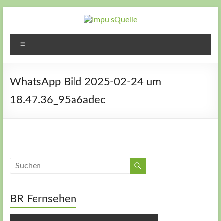
Zum
Inhalt
springen
ImpulsQuelle
Zeit für
Menü
Veränderung
– Zeit neue
Wege zu
WhatsApp Bild 2025-02-24 um
gehen – Zeit
für Dich
18.47.36_95a6adec
BR Fernsehen