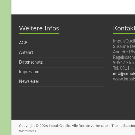
Weitere Infos
Kontak
ImpulsQuel
AGB
Susanne De
Annette Lö
Anfahrt
Regelsbache
Datenschutz
90547 Stei
Tel. 0911 –
Impressum
info@impul
www.impuls
Newsletter
Copyright © 2026
ImpulsQuelle
. Alle Rechte vorbehalten. Theme
Spacio
WordPress
.