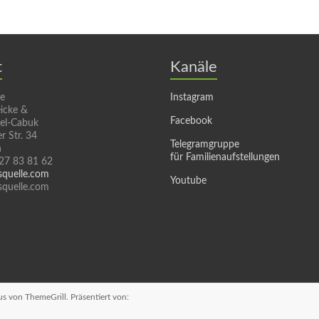
t
Kanäle
le
Instagram
icke &
Facebook
sel-Cabuk
r Str. 34
Telegramgruppe
n
für Familienaufstellungen
 27 83 81 62
squelle.com
Youtube
quelle.com
us
von ThemeGrill. Präsentiert von: