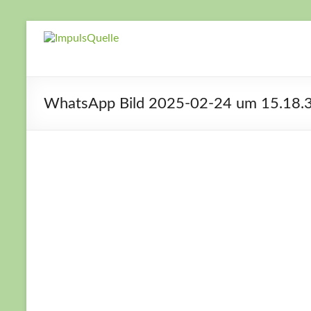
Zum
Inhalt
ImpulsQuelle
Zeit für
springen
Veränderung
– Zeit neue
Wege zu
WhatsApp Bild 2025-02-24 um 15.18.
gehen – Zeit
für Dich