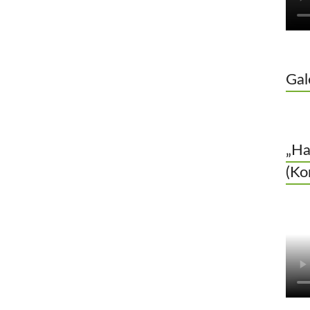
Gal
„Ha
(Ko