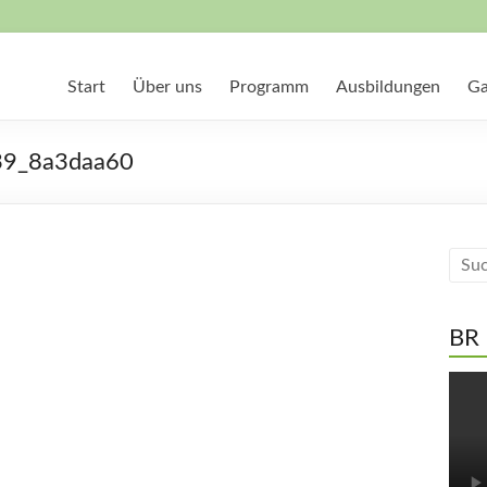
Start
Über uns
Programm
Ausbildungen
Ga
39_8a3daa60
BR 