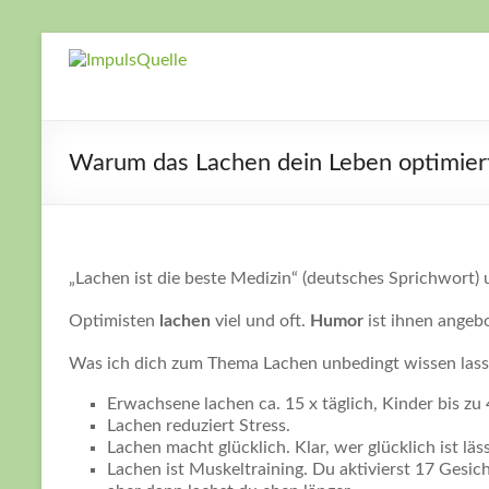
Zum
Inhalt
ImpulsQuelle
Zeit für
springen
Veränderung
– Zeit neue
Wege zu
Warum das Lachen dein Leben optimier
gehen – Zeit
für Dich
„Lachen ist die beste Medizin“ (deutsches Sprichwort) 
Optimisten
lachen
viel und oft.
Humor
ist ihnen angeb
Was ich dich zum Thema Lachen unbedingt wissen las
Erwachsene lachen ca. 15 x täglich, Kinder bis zu
Lachen reduziert Stress.
Lachen macht glücklich. Klar, wer glücklich ist läss
Lachen ist Muskeltraining. Du aktivierst 17 Gesi