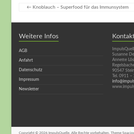
←
Knoblauch – Superfood für das Immunsystem
Weitere Infos
Kontak
ImpulsQuel
AGB
Susanne De
Annette Lö
Anfahrt
Regelsbache
Datenschutz
90547 Stei
Tel. 0911 –
Impressum
info@impul
www.impuls
Newsletter
Copyright © 2026
ImpulsQuelle
. Alle Rechte vorbehalten. Theme
Spacio