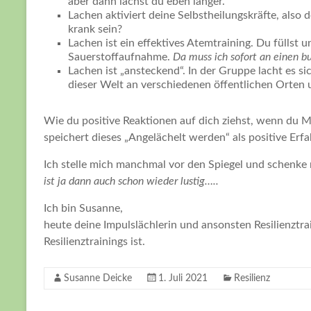
aber dann lachst du eben länger.
Lachen aktiviert deine Selbstheilungskräfte, also
krank sein?
Lachen ist ein effektives Atemtraining. Du füllst
Sauerstoffaufnahme.
Da muss ich sofort an einen b
Lachen ist „ansteckend“. In der Gruppe lacht es s
dieser Welt an verschiedenen öffentlichen Orten
Wie du positive Reaktionen auf dich ziehst, wenn du M
speichert dieses „Angelächelt werden“ als positive Erf
Ich stelle mich manchmal vor den Spiegel und schenke 
ist ja dann auch schon wieder lustig…..
Ich bin Susanne,
heute deine Impulslächlerin und ansonsten Resilienztra
Resilienztrainings ist.
Susanne Deicke
1. Juli 2021
Resilienz