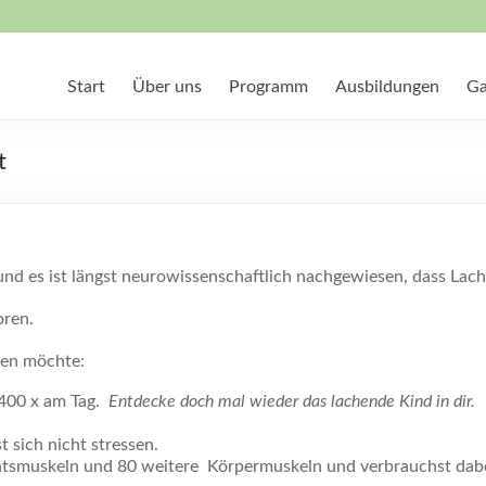
Start
Über uns
Programm
Ausbildungen
Ga
t
und es ist längst neurowissenschaftlich nachgewiesen, dass Lach
oren.
sen möchte:
 400 x am Tag.
Entdecke doch mal wieder das lachende Kind in dir.
t sich nicht stressen.
chtsmuskeln und 80 weitere Körpermuskeln und verbrauchst dabei