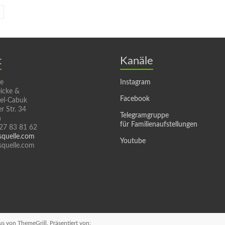
t
Kanäle
le
Instagram
icke &
Facebook
sel-Cabuk
r Str. 34
Telegramgruppe
n
für Familienaufstellungen
 27 83 81 62
squelle.com
Youtube
quelle.com
us
von ThemeGrill. Präsentiert von: