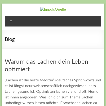
Zum
Inhalt
springen
ImpulsQuelle
Zeit für
Menü
Veränderung
– Zeit neue
Wege zu
Blog
gehen – Zeit
für Dich
Warum das Lachen dein Leben
optimiert
„Lachen ist die beste Medizin“ (deutsches Sprichwort) und
es ist längst neurowissenschaftlich nachgewiesen, dass
Lachen gesund ist. Optimisten lachen viel und oft. Humor
ist ihnen angeboren. Was ich dich zum Thema Lachen
unbedingt wissen lassen möchte: Erwachsene lachen ca.