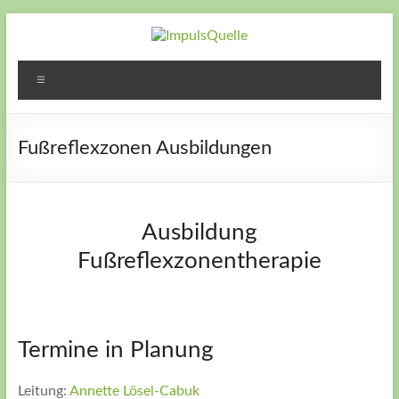
Zum
Inhalt
springen
ImpulsQuelle
Zeit für
Menü
Veränderung
– Zeit neue
Wege zu
Fußreflexzonen Ausbildungen
gehen – Zeit
für Dich
Ausbildung
Fußreflexzonentherapie
Termine in Planung
Leitung:
Annette Lösel-Cabuk