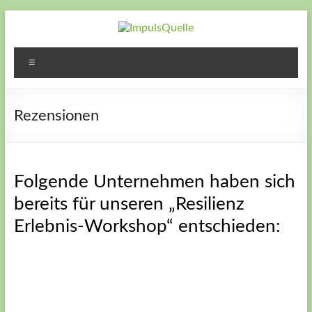
Zum
Inhalt
springen
ImpulsQuelle
Zeit für
Menü
Veränderung
– Zeit neue
Wege zu
Rezensionen
gehen – Zeit
für Dich
Folgende Unternehmen haben sich
bereits für unseren „Resilienz
Erlebnis-Workshop“ entschieden: