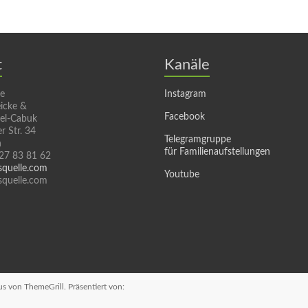
t
Kanäle
le
Instagram
icke &
Facebook
sel-Cabuk
r Str. 34
Telegramgruppe
n
für Familienaufstellungen
 27 83 81 62
squelle.com
Youtube
quelle.com
us
von ThemeGrill. Präsentiert von: