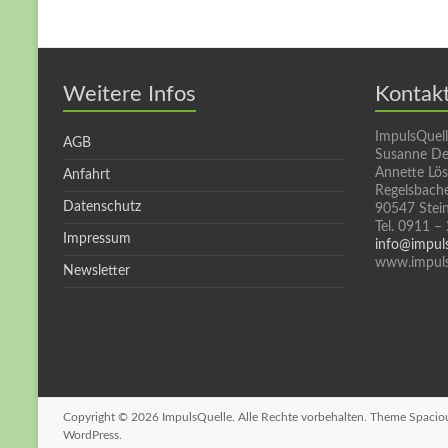
Weitere Infos
Kontak
ImpulsQuel
AGB
Susanne De
Annette Lö
Anfahrt
Regelsbache
Datenschutz
90547 Stei
Tel. 0911 –
Impressum
info@impul
www.impuls
Newsletter
Copyright © 2026
ImpulsQuelle
. Alle Rechte vorbehalten. Theme
Spacio
WordPress
.