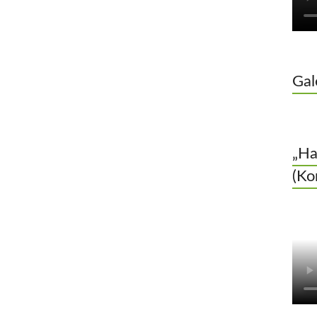
Gal
„Ha
(Ko