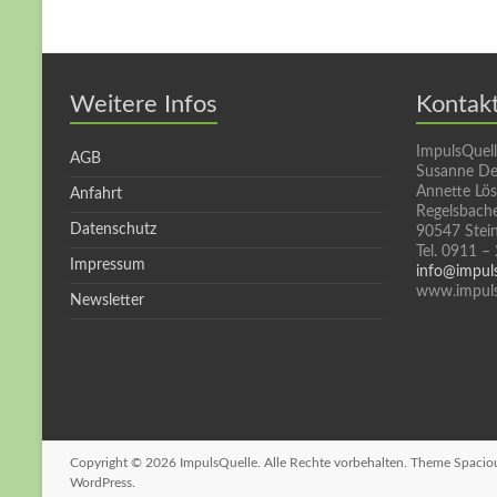
Weitere Infos
Kontak
ImpulsQuel
AGB
Susanne De
Annette Lö
Anfahrt
Regelsbache
Datenschutz
90547 Stei
Tel. 0911 –
Impressum
info@impul
www.impuls
Newsletter
Copyright © 2026
ImpulsQuelle
. Alle Rechte vorbehalten. Theme
Spacio
WordPress
.