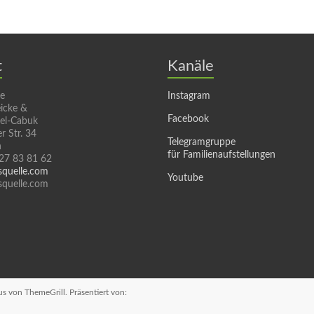
t
Kanäle
le
Instagram
icke &
Facebook
sel-Cabuk
r Str. 34
Telegramgruppe
n
für Familienaufstellungen
 27 83 81 62
squelle.com
Youtube
quelle.com
us
von ThemeGrill. Präsentiert von: