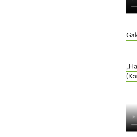
Gal
„Ha
(Ko