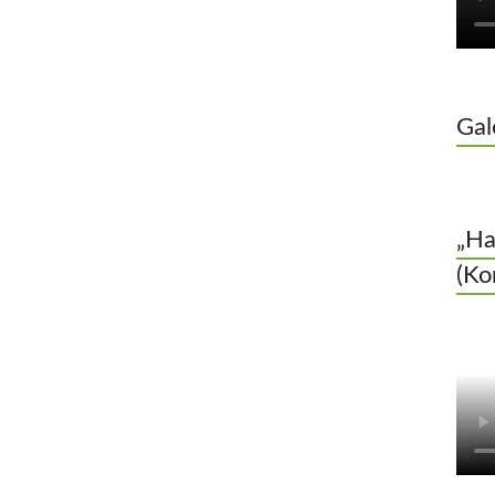
Gal
„Ha
(Ko