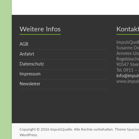
Weitere Infos
Kontak
ImpulsQuel
AGB
Susanne De
Annette Lö
Anfahrt
Regelsbache
Datenschutz
90547 Stei
Tel. 0911 –
Impressum
info@impul
www.impuls
Newsletter
Copyright © 2026
ImpulsQuelle
. Alle Rechte vorbehalten. Theme
Spacio
WordPress
.