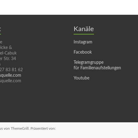
t
Kanäle
le
Instagram
icke &
Facebook
sel-Cabuk
r Str. 34
Telegramgruppe
n
für Familienaufstellungen
 27 83 81 62
squelle.com
Youtube
quelle.com
us
von ThemeGrill. Präsentiert von: